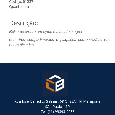
Código:
01227
Quant. mínima:
Descrição:
Bolsa de ombro em nylon resistente à água
com três compartimentos e plaquinha personalizável em
couro sintético.
Rua José Benedito Salinas, 68 CJ 23A - Jd Marajoara
São Paulo - SP
Tel: (11) 99393-9533